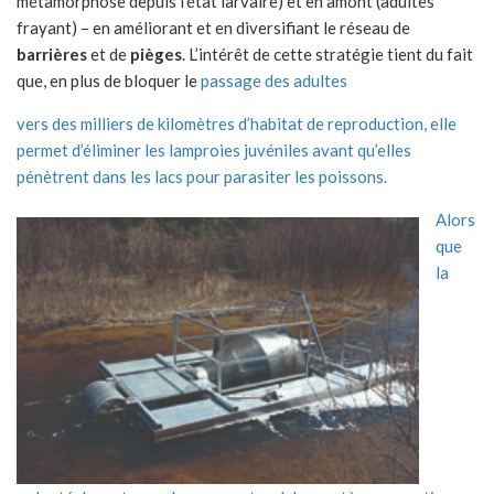
métamorphose depuis l’état larvaire) et en amont (adultes
frayant) – en améliorant et en diversifiant le réseau de
barrières
et de
pièges
. L’intérêt de cette stratégie tient du fait
que, en plus de bloquer le
passage des adultes
vers des milliers de kilomètres d’habitat de reproduction, elle
permet d’éliminer les lamproies juvéniles avant qu’elles
pénètrent dans les lacs pour parasiter les poissons.
Alors
que
la